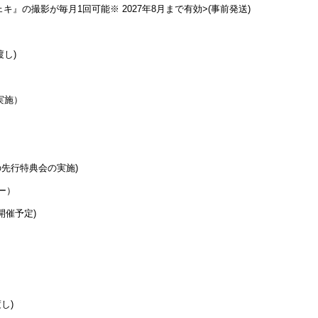
キ』の撮影が毎月1回可能※ 2027年8月まで有効>(事前発送)
渡し)
実施）
の先行特典会の実施)
ー）
開催予定)
し)