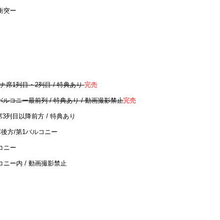
の衝突ー
ーナ席1列目・2列目 / 特典あり
完売
1バルコニー最前列 / 特典あり / 動画撮影禁止
完売
席3列目以降前方 / 特典あり
席後方/第1バルコニー
ルコニー
ルコニー内 / 動画撮影禁止