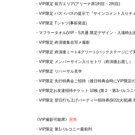
・VIP限定 前方エリア(アリーナ席1列目・2列目)
・VIP限定 パス <パスの提示で『サインコメント入りチェ
・VIP限定 Tシャツ(事前発送)
・マフラータオル(VIP・S共通 限定デザイン・入場時お
・VIP限定 終演後集合写メ撮影
・VIP限定 終演後ミート&グリート(バックステージにて
・VIP限定 メンバーサイン入りセトリ（終演後お渡し）
・VIP限定 リハーサル見学
・VIP限定 先行特典会ご招待（後日特典会時にVIP限定
・VIP限定お友達招待チケット 10枚 (第２・第3バルコニ
・VIP限定 翌日打ち上げパーティー招待券(9/22(火祝)夜 
《VIP撮影可能席》
完売
・VIP限定 第1バルコニー最前列