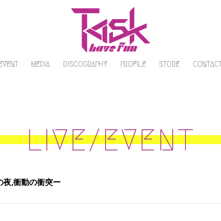
/EVENT
MEDIA
DISCOGRAPHY
PROFILE
STORE
CONTAC
LIVE/EVENT
ー衝動の夜,衝動の衝突ー