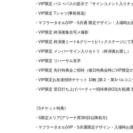
・VIP限定 パス <パスの提示で『サインコメント入りチェ
・VIP限定 Tシャツ(事前発送)
・マフラータオル(VIP・S共通 限定デザイン・入場時お
・VIP限定 終演後集合写メ撮影
・VIP限定 終演後ミート&グリート(バックステージにて
・VIP限定 メンバーサイン入りセトリ（終演後お渡し）
・VIP限定 リハーサル見学
・VIP限定 先行特典会ご招待（後日特典会時にVIP限定
・VIP限定お友達招待チケット 10枚 (第２・第3バルコニ
・VIP限定 翌日打ち上げパーティー招待券(9/22(火祝)夜 
《Sチケット特典》
・S限定エリア(アリーナ席3列目以降前方)
・マフラータオル(VIP・S共通限定デザイン・入場時お渡