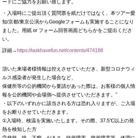
ードにご協力をお願い致します。
・入場時にご提出頂く質問票を紙だけではなく、本ツアー愛
知/京都/東京公演からGoogleフォームも実施することになり
ました。用紙 or フォーム回答画面どちらかをご提出くださ
い。
詳細→
https://taskhavefun.net/contents/474188
頂いた来場者様情報は控えさせていただき、新型コロナウィ
ルス感染者が発生した場合など、
保健所等の公的機関から要請があった際は、お客様の個人情
報を公的機関や会場側へ提供させていただきます。"
・以下のいずれかに該当される方は恐れ入りますが、ご入場
をお断りさせていただきます。
①入場時、検温を実施いたします。その際、37.5℃以上の発
熱を検知した方
②発熱、咳、下痢、だるさ、味覚障害、嗅覚障害等、体調に