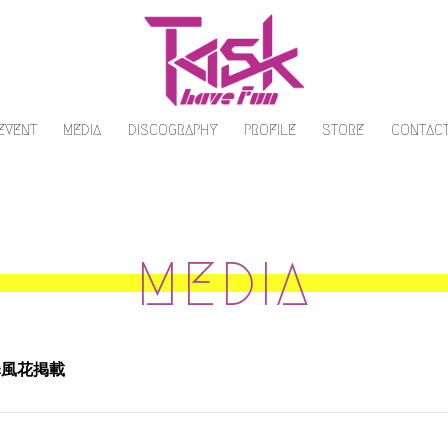
/EVENT
MEDIA
DISCOGRAPHY
PROFILE
STORE
CONTAC
MEDIA
熊澤風花掲載