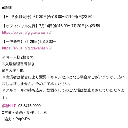
■詳細
【H.I.P.会員先行】6月30日(金)18:00〜7月9日(日)23:59
【オフィシャル先行】7月14日(金)18:00〜7月20日(木)23:59
https://eplus.jp/gigtakahashi3/
【一般発売】7月29日(土)10:00〜
https://eplus.jp/gigtakahashi3/
※お一人様2枚まで
※入場整理番号付き
※再入場可能
※出演者は都合により変更・キャンセルとなる場合がございますが、払い
戻しは致しません。予めご了承ください。
※アルコールの持ち込み、飲酒をしてのご入場は禁止とさせていただきま
す。
(問)H.I.P.
03-3475-9999
□主催・企画・制作：H.I.P.
□協力：Pop'n'Roll