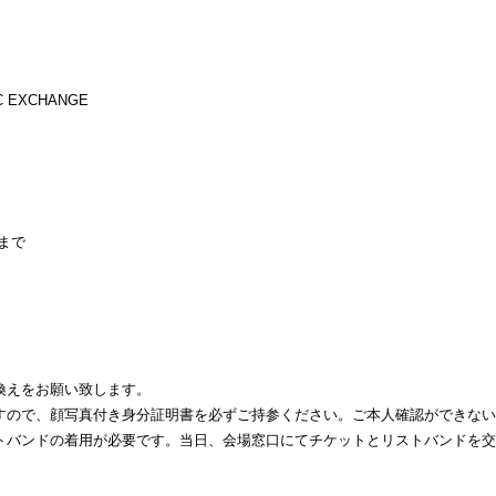
IC EXCHANGE
00まで
。
換えをお願い致します。
すので、顔写真付き身分証明書を必ずご持参ください。ご本人確認ができない
トバンドの着用が必要です。当日、会場窓口にてチケットとリストバンドを交