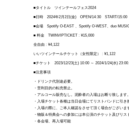
■タイトル ツインテールフェス2024
■日時 2024年2月2日(金) OPEN/14:30 START/15:00
■会場 Spotify O-EAST 、Spotify O-WEST、duo MUS
■ 料金 TWINVIPTICKET : ¥15,000
全自由 : ¥4,122
いいツインテールチケット（女性限定） : ¥1,122
■チケット 2023/12/23(土) 10:00 ～ 2024/1/24(水) 23:
■注意事項
・ドリンク代別途必要。
・営利目的の転売禁止。
・アルコール販売なし。泥酔者の入場はお断り致します
・入場チケット各種は当日会場にてリストバンドに引き
・入場の際に、ご本人確認をさせて頂く場合がございま
・物販＆特典会への参加には本公演のチケット及びリス
・各会場、再入場可能