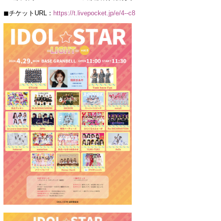
◼︎チケットURL：
https://t.livepocket.jp/e/4--c8