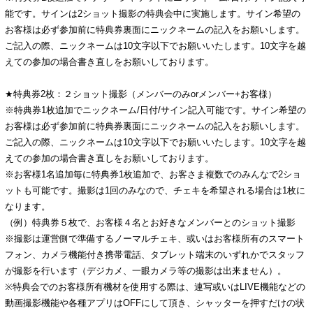
能です。サインは2ショット撮影の特典会中に実施します。サイン希望の
お客様は必ず参加前に特典券裏面にニックネームの記入をお願いします。
ご記入の際、ニックネームは10文字以下でお願いいたします。10文字を越
えての参加の場合書き直しをお願いしております。
★特典券2枚：２ショット撮影（メンバーのみorメンバー+お客様）
※特典券1枚追加でニックネーム/日付/サイン記入可能です。サイン希望の
お客様は必ず参加前に特典券裏面にニックネームの記入をお願いします。
ご記入の際、ニックネームは10文字以下でお願いいたします。10文字を越
えての参加の場合書き直しをお願いしております。
※お客様1名追加毎に特典券1枚追加で、お客さま複数でのみんなで2ショ
ットも可能です。撮影は1回のみなので、チェキを希望される場合は1枚に
なります。
（例）特典券５枚で、お客様４名とお好きなメンバーとのショット撮影
※撮影は運営側で準備するノーマルチェキ、或いはお客様所有のスマート
フォン、カメラ機能付き携帯電話、タブレット端末のいずれかでスタッフ
が撮影を行います（デジカメ、一眼カメラ等の撮影は出来ません）。
※特典会でのお客様所有機材を使用する際は、連写或いはLIVE機能などの
動画撮影機能や各種アプリはOFFにして頂き、シャッターを押すだけの状