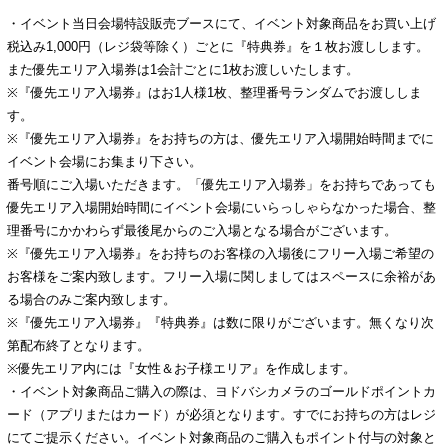
・イベント当日会場特設販売ブースにて、イベント対象商品をお買い上げ
税込み1,000円（レジ袋等除く）ごとに『特典券』を１枚お渡しします。
また優先エリア入場券は1会計ごとに1枚お渡しいたします。
※『優先エリア入場券』はお1人様1枚、整理番号ランダムでお渡ししま
す。
※『優先エリア入場券』をお持ちの方は、優先エリア入場開始時間までに
イベント会場にお集まり下さい。
番号順にご入場いただきます。「優先エリア入場券」をお持ちであっても
優先エリア入場開始時間にイベント会場にいらっしゃらなかった場合、整
理番号にかかわらず最後尾からのご入場となる場合がございます。
※『優先エリア入場券』をお持ちのお客様の入場後にフリー入場ご希望の
お客様をご案内致します。フリー入場に関しましてはスペースに余裕があ
る場合のみご案内致します。
※『優先エリア入場券』『特典券』は数に限りがございます。無くなり次
第配布終了となります。
※優先エリア内には『女性＆お子様エリア』を作成します。
・イベント対象商品ご購入の際は、ヨドバシカメラのゴールドポイントカ
ード（アプリまたはカード）が必須となります。すでにお持ちの方はレジ
にてご提示ください。イベント対象商品のご購入もポイント付与の対象と