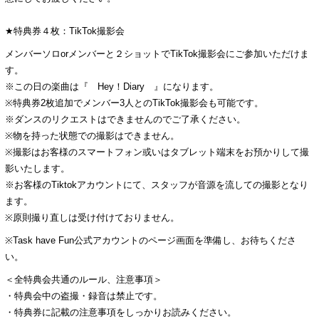
★特典券４枚：TikTok撮影会
メンバーソロorメンバーと２ショットでTikTok撮影会にご参加いただけま
す。
※この日の楽曲は『 Hey！Diary 』になります。
※特典券2枚追加でメンバー3人とのTikTok撮影会も可能です。
※ダンスのリクエストはできませんのでご了承ください。
※物を持った状態での撮影はできません。
※撮影はお客様のスマートフォン或いはタブレット端末をお預かりして撮
影いたします。
※お客様のTiktokアカウントにて、スタッフが音源を流しての撮影となり
ます。
※原則撮り直しは受け付けておりません。
※Task have Fun公式アカウントのページ画面を準備し、お待ちくださ
い。
＜全特典会共通のルール、注意事項＞
・特典会中の盗撮・録音は禁止です。
・特典券に記載の注意事項をしっかりお読みください。