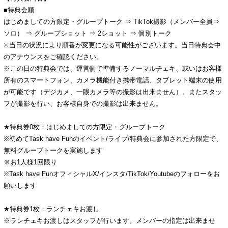
■特典会順
はじめましての方限定・グループトーク ⇒ TikTok撮影（メンバー全員⇒
ソロ） ⇒ グループショット ⇒ 2ショット ⇒ 個別トーク
※当日の状況により順番が変更になる可能性がございます。当日特典会中
のアナウンスをご確認ください。
※この日の特典会では、運営側で準備するノーマルチェキ、或いはお客様
所有のスマートフォン、カメラ機能付き携帯電話、タブレット端末の使用
が可能です（デジカメ、一眼カメラ等の撮影は出来ません）。またスタッ
フが撮影を行い、お客様自身での撮影は出来ません。
★特典券0枚：はじめましての方限定・グループトーク
※初めてTask have Funのイベント/ライブ/特典会に参加された方限定で、
無料グループトークを実施します
※お1人様1回限り
※Task have FunオフィシャルX/インスタ/TikTok/Youtubeのフォローをお
願いします
★特典券1枚：ランチェキお渡し
※ランチェキお渡しはスタッフが行います。メンバーの指定は出来ませ