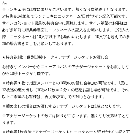
ん。
※ランチェキには数に限りがございます。無くなり次第終了となります。
※特典券1枚追加でランチェキにニックネーム/日付/サイン記入可能です。
サインは2ショット撮影の特典会中に実施します。サイン希望のお客様は
必ず参加前に特典券裏面にニックネームの記入をお願いします。ご記入の
際、ニックネームは10文字以下でお願いいたします。10文字を越えての参
加の場合書き直しをお願いしております。
★特典券1枚：個別10秒トーク＋アナザージャケットお渡し会
お好きなメンバーからニューアルバムのアナザージャケットをお渡ししな
がら10秒トークが可能です。
※特典券１枚で指定メンバーとの10秒のお話し会参加が可能です。1度に
12枚迄の纏め出し（10秒×12枚＝２分）の感想お話し会が可能です。それ
以上ご希望のお客様は、再度並び直しでの対応となります。
※纏め出しの場合はお渡しするアナザージャケットは1枚となります。
※アナザージャケットの数には限りがございます。無くなり次第終了とな
ります。
※特典券1枚追加でアナザージャケットにニックネーム/日付/サイン記入可