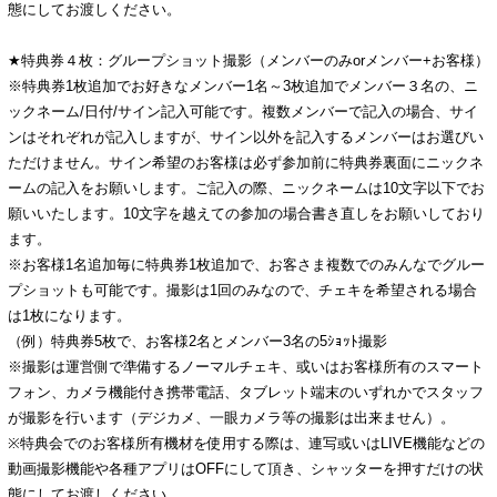
態にしてお渡しください。
★特典券４枚：グループショット撮影（メンバーのみorメンバー+お客様）
※特典券1枚追加でお好きなメンバー1名～3枚追加でメンバー３名の、ニ
ックネーム/日付/サイン記入可能です。複数メンバーで記入の場合、サイ
ンはそれぞれが記入しますが、サイン以外を記入するメンバーはお選びい
ただけません。サイン希望のお客様は必ず参加前に特典券裏面にニックネ
ームの記入をお願いします。ご記入の際、ニックネームは10文字以下でお
願いいたします。10文字を越えての参加の場合書き直しをお願いしており
ます。
※お客様1名追加毎に特典券1枚追加で、お客さま複数でのみんなでグルー
プショットも可能です。撮影は1回のみなので、チェキを希望される場合
は1枚になります。
（例）特典券5枚で、お客様2名とメンバー3名の5ｼｮｯﾄ撮影
※撮影は運営側で準備するノーマルチェキ、或いはお客様所有のスマート
フォン、カメラ機能付き携帯電話、タブレット端末のいずれかでスタッフ
が撮影を行います（デジカメ、一眼カメラ等の撮影は出来ません）。
※特典会でのお客様所有機材を使用する際は、連写或いはLIVE機能などの
動画撮影機能や各種アプリはOFFにして頂き、シャッターを押すだけの状
態にしてお渡しください。