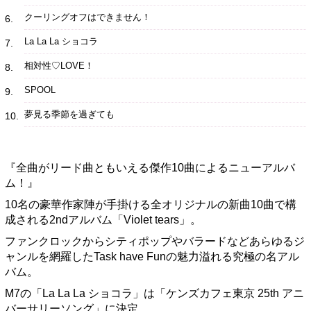
クーリングオフはできません！
6
La La La ショコラ
7
相対性♡LOVE！
8
SPOOL
9
夢見る季節を過ぎても
10
『全曲がリード曲ともいえる傑作10曲によるニューアルバ
ム！』
10名の豪華作家陣が手掛ける全オリジナルの新曲10曲で構
成される2ndアルバム「Violet tears」。
ファンクロックからシティポップやバラードなどあらゆるジ
ャンルを網羅したTask have Funの魅力溢れる究極の名アル
バム。
M7の「La La La ショコラ」は「ケンズカフェ東京 25th アニ
バーサリーソング」に決定。