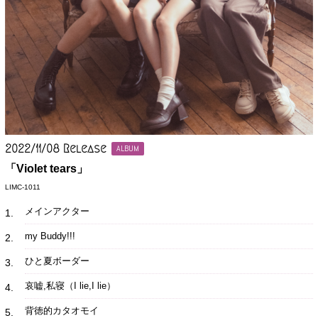
2022/11/08 Release
ALBUM
「Violet tears」
LIMC-1011
メインアクター
1
my Buddy!!!
2
ひと夏ボーダー
3
哀嘘,私寝（I lie,I lie）
4
背徳的カタオモイ
5