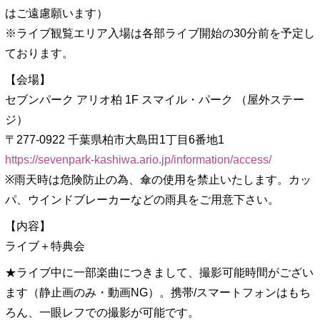
はご遠慮願います）
※ライブ観覧エリア入場は各部ライブ開始の30分前を予定し
ております。
【会場】
セブンパーク アリオ柏 1F スマイル・パーク （屋外ステー
ジ）
〒277-0922 千葉県柏市大島田1丁目6番地1
https://sevenpark-kashiwa.ario.jp/information/access/
※雨天時は危険防止の為、傘の使用を禁止いたします。カッ
パ、ウインドブレーカーなどの雨具をご用意下さい。
【内容】
ライブ＋特典会
★ライブ中に一部楽曲につきまして、撮影可能時間がござい
ます（静止画のみ・動画NG）。携帯/スマートフォンはもち
ろん、一眼レフでの撮影が可能です。