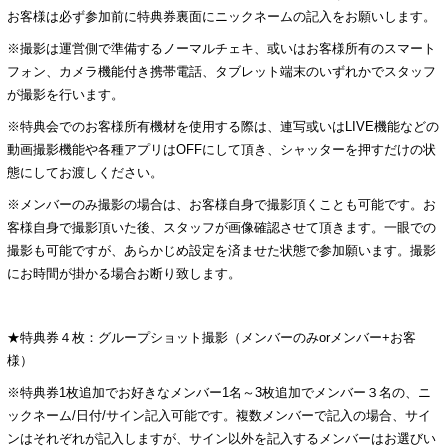
お客様は必ず参加前に特典券裏面にニックネームの記入をお願いします。
※撮影は運営側で準備するノーマルチェキ、或いはお客様所有のスマート
フォン、カメラ機能付き携帯電話、タブレット端末のいずれかでスタッフ
が撮影を行います。
※特典会でのお客様所有機材を使用する際は、連写或いはLIVE機能などの
動画撮影機能や各種アプリはOFFにして頂き、シャッターを押すだけの状
態にしてお渡しください。
※メンバーのみ撮影の場合は、お客様自身で撮影頂くことも可能です。お
客様自身で撮影頂いた後、スタッフが画像確認させて頂きます。一眼での
撮影も可能ですが、あらかじめ設定を済ませた状態で参加願います。撮影
にお時間が掛かる場合お断り致します。
★特典券４枚：グループショット撮影（メンバーのみorメンバー+お客
様）
※特典券1枚追加でお好きなメンバー1名～3枚追加でメンバー３名の、ニ
ックネーム/日付/サイン記入可能です。複数メンバーで記入の場合、サイ
ンはそれぞれが記入しますが、サイン以外を記入するメンバーはお選びい