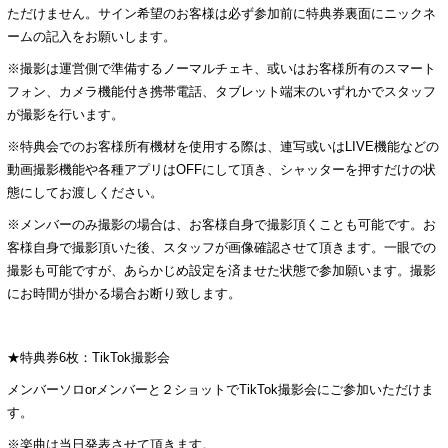
ただけません。サイン希望のお客様は必ず参加前に特典券裏面にニックネ
ームの記入をお願いします。
※撮影は運営側で準備するノーマルチェキ、或いはお客様所有のスマート
フォン、カメラ機能付き携帯電話、タブレット端末のいずれかでスタッフ
が撮影を行います。
※特典会でのお客様所有機材を使用する際は、連写或いはLIVE機能などの
動画撮影機能や各種アプリはOFFにして頂き、シャッターを押すだけの状
態にしてお渡しください。
※メンバーのみ撮影の場合は、お客様自身で撮影頂くことも可能です。お
客様自身で撮影頂いた後、スタッフが画像確認させて頂きます。一眼での
撮影も可能ですが、あらかじめ設定を済ませた状態で参加願います。撮影
にお時間が掛かる場合お断り致します。
★特典券6枚：TikTok撮影会
メンバーソロorメンバーと２ショットでTikTok撮影会にご参加いただけま
す。
※楽曲は当日発表させて頂きます。