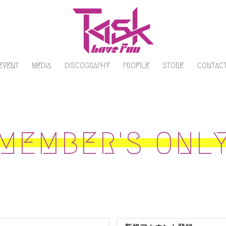
/EVENT
MEDIA
DISCOGRAPHY
PROFILE
STORE
CONTAC
MEMBER'S ONL