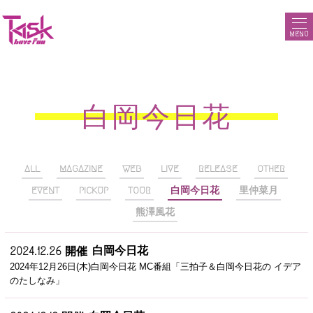
MENU
白岡今日花
ALL
MAGAZINE
WEB
LIVE
RELEASE
OTHER
EVENT
PICKUP
TOUR
白岡今日花
里仲菜月
熊澤風花
白岡今日花
2024.12.26 開催
2024年12月26日(木)白岡今日花 MC番組「三拍子＆白岡今日花の イデア
のたしなみ」