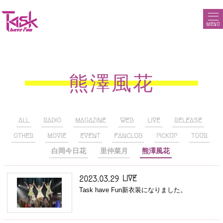
MENU
熊澤風花
ALL
RADIO
MAGAZINE
WEB
LIVE
RELEASE
OTHER
MOVIE
EVENT
FANCLUB
PICKUP
TOUR
白岡今日花
里仲菜月
熊澤風花
LIVE
2023.03.29
Task have Fun新衣装になりました。