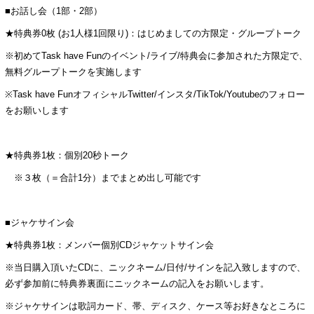
■お話し会（1部・2部）
★特典券0枚 (お1人様1回限り)：はじめましての方限定・グループトーク
※初めてTask have Funのイベント/ライブ/特典会に参加された方限定で、
無料グループトークを実施します
※Task have FunオフィシャルTwitter/インスタ/TikTok/Youtubeのフォロー
をお願いします
★特典券1枚：個別20秒トーク
※３枚（＝合計1分）までまとめ出し可能です
■ジャケサイン会
★特典券1枚：メンバー個別CDジャケットサイン会
※当日購入頂いたCDに、ニックネーム/日付/サインを記入致しますので、
必ず参加前に特典券裏面にニックネームの記入をお願いします。
※ジャケサインは歌詞カード、帯、ディスク、ケース等お好きなところに