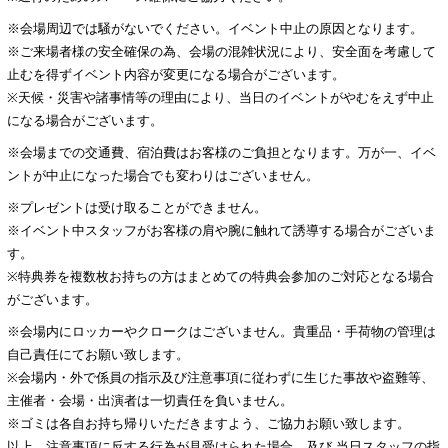
※会場周辺では騒がないでください。イベント中止の原因となります。
※ご来場者様の安全確保の為、会場の混雑状況により、安全面を考慮して
止むを得ずイベント内容が変更になる場合がございます。
※天候・災害や諸事情等の理由により、当日のイベントがやむをえず中止
になる場合がございます。
※会場までの交通費、宿泊費はお客様のご負担となります。万が一、イベ
ントが中止になった場合でも変わりはございません。
※プレゼントは受け取ることができません。
※イベント中スタッフがお客様の肩や腕に触れて誘導する場合がございま
す。
※特典券を複数枚お持ちの方はまとめての特典会参加のご対応となる場合
がございます。
※会場内にロッカーやクロークはございません。貴重品・手荷物の管理は
自己責任にてお願い致します。
※会場内・外で係員の指示及び注意事項に従わずに生じた事故や盗難等、
主催者・会場・出演者は一切責任を負いません。
※ゴミは各自お持ち帰りいただきますよう、ご協力お願い致します。
以上、注意事項に反する行為が見受けられた場合、及び 当日スタッフの指