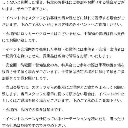
しくないと判断した場合、特定のお客様にご参加をお断りする場合がござ
います。予めご了承下さい。
・イベント中はスタッフがお客様の肩や腕などに触れて誘導する場合がご
ざいます。予めご了承いただけるお客様のみイベントへご参加ください。
・会場内にロッカーやクロークはございません。手荷物の管理は自己責任
にてお願い致します。
・イベント会場内外で発生した事故・盗難等には主催者・会場・出演者は
一切責任を負いません。貴重品は各自で管理をお願いいたします。
・安全面・防犯面・警備強化の為、特典会にご参加の際は手荷物置き場を
設置させて頂く場合がございます。手荷物は所定の場所に預けて頂きご参
加頂きます様お願いします。
・当日会場では、スタッフからの指示にご理解とご協力をよろしくお願い
致します。当日スタッフの指示に従って頂けない場合は、イベントの中止
もしくはご退場を頂く場合がございます。予めご了承の上ご参加下さい。
・会場内、店内での飲食は禁止です。
・イベントスペースを仕切っているパーテーションを跨いだり、潜ったり
する行為は危険ですのでおやめ下さい。