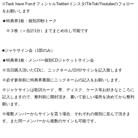
※Task have FunオフィシャルTwitter/インスタ/TikTok/Youtubeのフォロー
をお願いします
★特典券1枚：個別20秒トーク
※３枚（＝合計1分）までまとめ出し可能です
■ジャケサイン会（1部のみ）
★特典券1枚：メンバー個別CDジャケットサイン会
※当日購入頂いたCDに、ニックネーム/日付/サインを記入致します
※必ず参加前に特典券裏面にニックネームの記入をお願いします。
※ジャケサインは歌詞カード、帯、ディスク、ケース等お好きなところに
記入しますので、整列前に開封頂き、書いて欲しい場所を決めてから整列
願います。
※複数メンバーからサインを貰う場合、それぞれの個別に並んで頂きま
す。また同一メンバーから複数のサインも可能です。