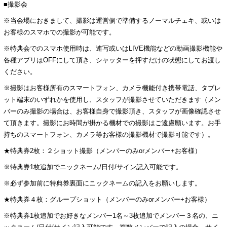
■撮影会
※当会場におきまして、撮影は運営側で準備するノーマルチェキ、或いは
お客様のスマホでの撮影が可能です。
※特典会でのスマホ使用時は、連写或いはLIVE機能などの動画撮影機能や
各種アプリはOFFにして頂き、シャッターを押すだけの状態にしてお渡し
ください。
※撮影はお客様所有のスマートフォン、カメラ機能付き携帯電話、タブレ
ット端末のいずれかを使用し、スタッフが撮影させていただきます（メン
バーのみ撮影の場合は、お客様自身で撮影頂き、スタッフが画像確認させ
て頂きます。撮影にお時間が掛かる機材での撮影はご遠慮願います。お手
持ちのスマートフォン、カメラ等お客様の撮影機材で撮影可能です）。
★特典券2枚：２ショット撮影（メンバーのみorメンバー+お客様）
※特典券1枚追加でニックネーム/日付/サイン記入可能です。
※必ず参加前に特典券裏面にニックネームの記入をお願いします。
★特典券４枚：グループショット（メンバーのみorメンバー+お客様）
※特典券1枚追加でお好きなメンバー1名～3枚追加でメンバー３名の、ニ